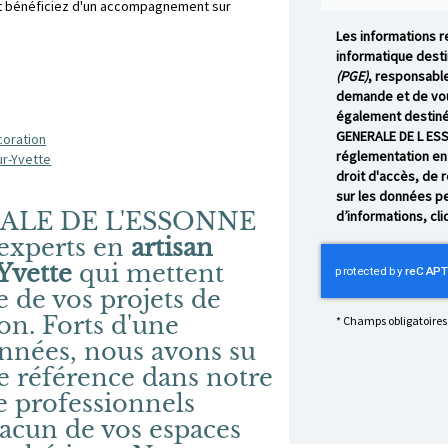
et bénéficiez d'un accompagnement sur
Les informations re
informatique desti
(PGE)
, responsable
demande et de vou
également destinée
GENERALE DE L ESS
coration
réglementation en
ur-Yvette
droit d'accès, de 
sur les données pe
ALE DE L'ESSONNE
d’informations, cl
experts en
artisan
-Yvette
qui mettent
ce de vos projets de
on. Forts d'une
*
Champs obligatoires
années, nous avons su
 référence dans notre
 professionnels
hacun de vos espaces