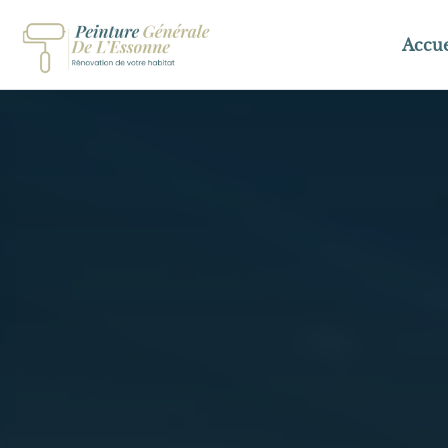
PEINTURE
GÉNÉRALE
Accue
DE
L'ESSONNE
(PGE)